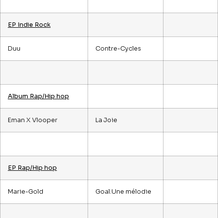
EP Indie Rock
Duu
Contre-Cycles
Album Rap/Hip hop
Eman X Vlooper
La Joie
EP Rap/Hip hop
Marie-Gold
Goal:Une mélodie