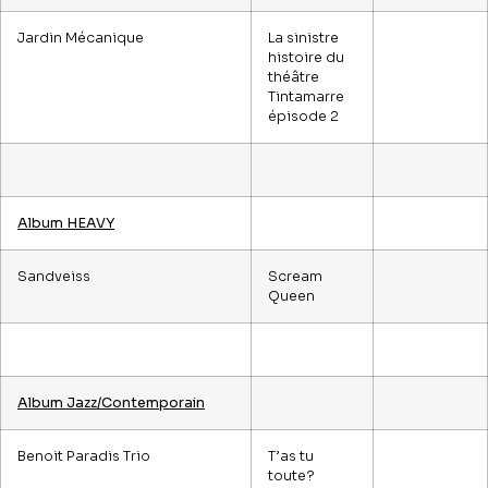
Jardin Mécanique
La sinistre
histoire du
théâtre
Tintamarre
épisode 2
Album HEAVY
Sandveiss
Scream
Queen
Album Jazz/Contemporain
Benoit Paradis Trio
T’as tu
toute?