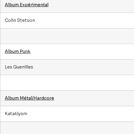
Album Expérimental
Colin Stetson
Album Punk
Les Guenilles
Album Métal/Hardcore
Kataklysm