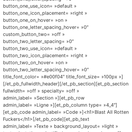
button_one_use_icon= »default »
button_one_icon_placement= »right »
button_one_on_hover= »on »
button_one_letter_spacing_hover= »0″
custom_button_two= »off »
button_two_letter_spacing= »0″
button_two_use_icon= »default »
button_two_icon_placement= »right »
button_two_on_hover= »on »
button_two_letter_spacing_hover= »0″
title_font_color= »#e00f04″ title_font_size= »100px »]
[/et_pb_fullwidth_header][/et_pb_section][et_pb_section
fullwidth= »off » specialty= »off »
admin_label= »Section »][et_pb_row
admin_label= »Ligne »][et_pb_column type= »4_4″]
[et_pb_code admin_label= »Code »]<h1>Blast All Rotten
Fuckers</h1>[/et_pb_code][et_pb_text
admin_label= »Texte » background_layout= »light »