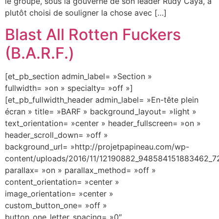
le groupe, sous la gouverne de son leader Rudy Caya, a
plutôt choisi de souligner la chose avec […]
Blast All Rotten Fuckers
(B.A.R.F.)
[et_pb_section admin_label= »Section »
fullwidth= »on » specialty= »off »]
[et_pb_fullwidth_header admin_label= »En-tête plein
écran » title= »BARF » background_layout= »light »
text_orientation= »center » header_fullscreen= »on »
header_scroll_down= »off »
background_url= »http://projetpapineau.com/wp-
content/uploads/2016/11/12190882_948584151883462_
parallax= »on » parallax_method= »off »
content_orientation= »center »
image_orientation= »center »
custom_button_one= »off »
button_one_letter_spacing= »0″