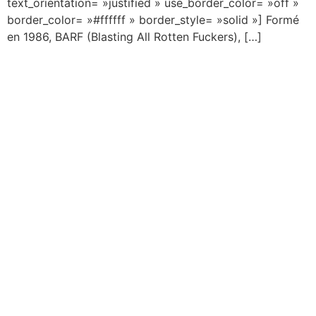
text_orientation= »justified » use_border_color= »off »
border_color= »#ffffff » border_style= »solid »] Formé
en 1986, BARF (Blasting All Rotten Fuckers), […]